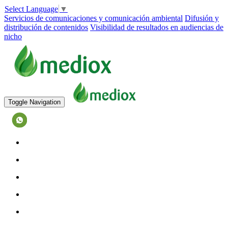
Select Language
▼
Servicios de comunicaciones y comunicación ambiental
Difusión y
distribución de contenidos
Visibilidad de resultados en audiencias de
nicho
Toggle Navigation
573128027884
INICIO
EQUIPO
SERVICIOS
TESTIMONIOS
CASOS DE ÉXITO