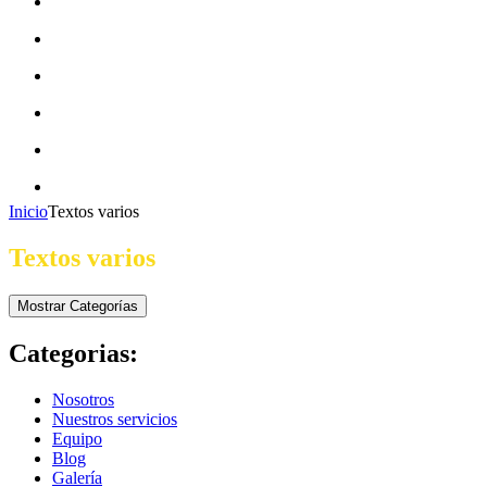
CAMPAÑAS ECOFRIENDLY
EQUIDAD DE GÉNERO
ECONOMÍA CIRCULAR
MOVILIDAD SOSTENIBLE
BLOG
CONTACTO
Inicio
Textos varios
Textos varios
Mostrar Categorías
Categorias:
Nosotros
Nuestros servicios
Equipo
Blog
Galería